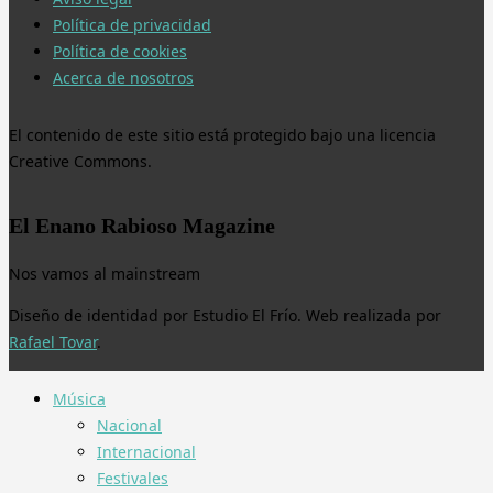
Política de privacidad
Política de cookies
Acerca de nosotros
El contenido de este sitio está protegido bajo una licencia
Creative Commons.
El Enano Rabioso Magazine
Nos vamos al mainstream
Diseño de identidad por Estudio El Frío. Web realizada por
Rafael Tovar
.
Música
Nacional
Internacional
Festivales