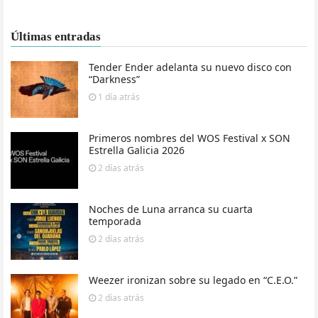
Últimas entradas
Tender Ender adelanta su nuevo disco con
“Darkness”
1 día
atrás
Primeros nombres del WOS Festival x SON
Estrella Galicia 2026
2 días
atrás
Noches de Luna arranca su cuarta
temporada
2 días
atrás
Weezer ironizan sobre su legado en “C.E.O.”
2 días
atrás