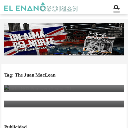
Tag: The Juan MacLean
FESTIVALES
El NOS Primavera Sound muestra su cartel
MÚSICA
The Stranglers y Pendulum entre las nuevas
confirmaciones del FIB 2011
Publicidad