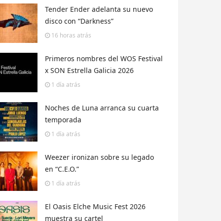
Tender Ender adelanta su nuevo
disco con “Darkness”
16 horas
atrás
Primeros nombres del WOS Festival
x SON Estrella Galicia 2026
1 día
atrás
Noches de Luna arranca su cuarta
temporada
1 día
atrás
Weezer ironizan sobre su legado
en “C.E.O.”
1 día
atrás
El Oasis Elche Music Fest 2026
muestra su cartel