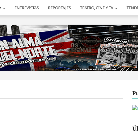
A
ENTREVISTAS
REPORTAJES
TEATRO, CINE Y TV
TEND
Pu
Úl