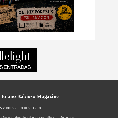
l Enano Rabioso Magazine
s vamos al mainstream
seño de identidad por Estudio El Frío. Web