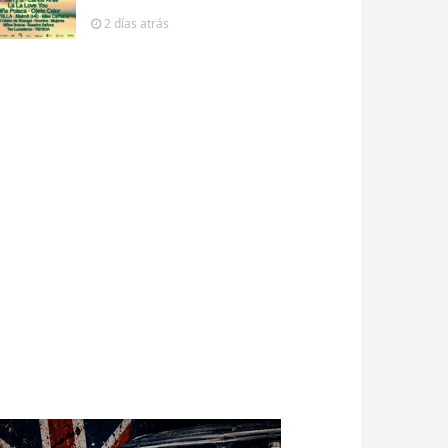
2 días
atrás