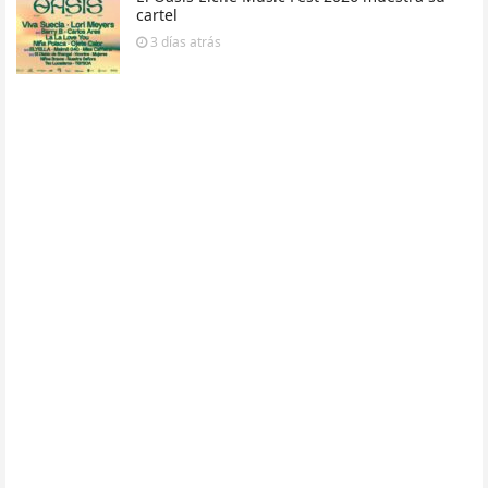
cartel
3 días
atrás