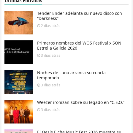
Últimas entradas
Tender Ender adelanta su nuevo disco con
“Darkness”
2 días
atrás
Primeros nombres del WOS Festival x SON
Estrella Galicia 2026
3 días
atrás
Noches de Luna arranca su cuarta
temporada
3 días
atrás
Weezer ironizan sobre su legado en “C.E.O.”
3 días
atrás
El Oasis Elche Music Fest 2026 muestra su