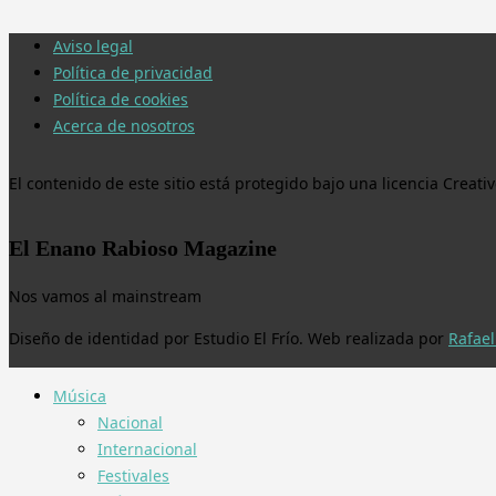
Aviso legal
Política de privacidad
Política de cookies
Acerca de nosotros
El contenido de este sitio está protegido bajo una licencia Crea
El Enano Rabioso Magazine
Nos vamos al mainstream
Diseño de identidad por Estudio El Frío. Web realizada por
Rafael
Música
Nacional
Internacional
Festivales