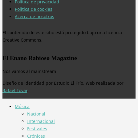
Política de privacidad
Política de cookies
Acerca de nosotros
El contenido de este sitio está protegido bajo una licencia
Creative Commons.
El Enano Rabioso Magazine
Nos vamos al mainstream
Diseño de identidad por Estudio El Frío. Web realizada por
Rafael Tovar
.
Música
Nacional
Internacional
Festivales
Crónicas