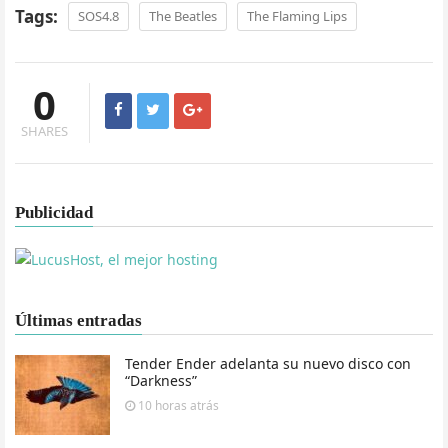
Tags:
SOS4.8
The Beatles
The Flaming Lips
0
SHARES
Publicidad
Últimas entradas
Tender Ender adelanta su nuevo disco con
“Darkness”
10 horas
atrás