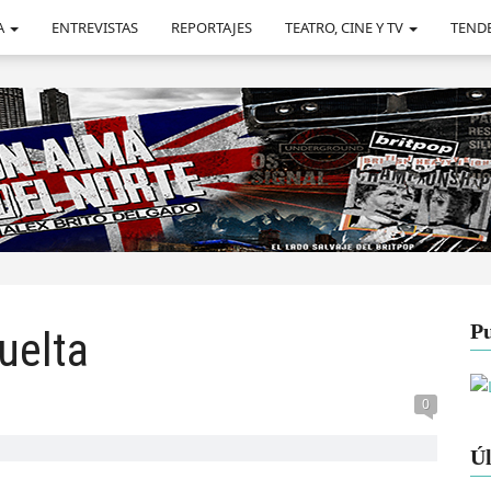
A
ENTREVISTAS
REPORTAJES
TEATRO, CINE Y TV
TEND
Pu
uelta
0
Úl