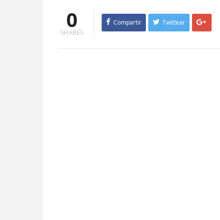
0
Compartir
Twittear
SHARES