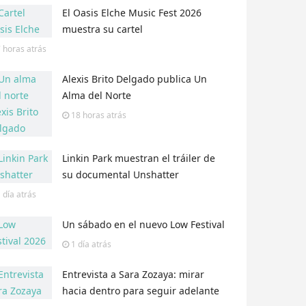
El Oasis Elche Music Fest 2026
muestra su cartel
 horas
atrás
Alexis Brito Delgado publica Un
Alma del Norte
18 horas
atrás
Linkin Park muestran el tráiler de
su documental Unshatter
 día
atrás
Un sábado en el nuevo Low Festival
1 día
atrás
Entrevista a Sara Zozaya: mirar
hacia dentro para seguir adelante