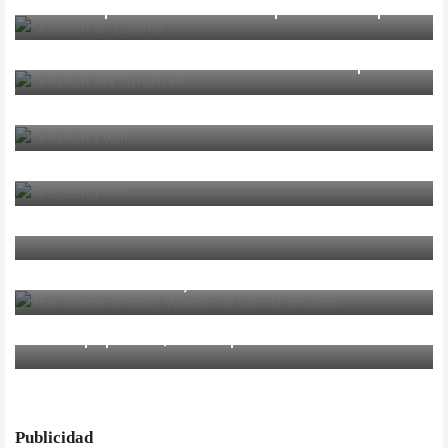
Sebadoh presentarán Act Surprised en España
INTERNACIONAL
Sebadoh anuncian nuevo disco: Act Surprised
INTERNACIONAL
Nuevo avance de Sebadoh
INTERNACIONAL
Sebadoh nos adelantan “I Will”
INTERNACIONAL
Sebadoh están de vuelta
INTERNACIONAL
The Weezer Cruise, Weezer se van de crucero
MÚSICA
Pukkelpop 2011, así empiezan
Publicidad