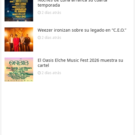
temporada
2 días
atrás
Weezer ironizan sobre su legado en “C.E.O.”
2 días
atrás
El Oasis Elche Music Fest 2026 muestra su
cartel
2 días
atrás