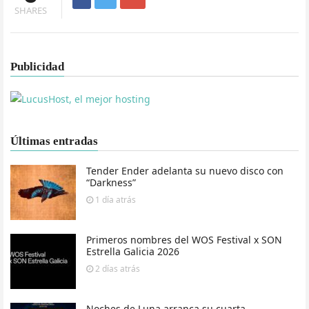
SHARES
Publicidad
Últimas entradas
Tender Ender adelanta su nuevo disco con
“Darkness”
1 día
atrás
Primeros nombres del WOS Festival x SON
Estrella Galicia 2026
2 días
atrás
Noches de Luna arranca su cuarta