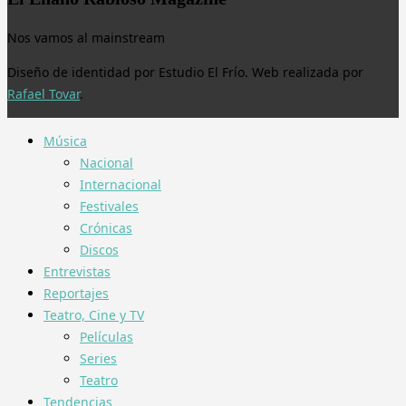
Nos vamos al mainstream
Diseño de identidad por Estudio El Frío. Web realizada por
Rafael Tovar
.
Música
Nacional
Internacional
Festivales
Crónicas
Discos
Entrevistas
Reportajes
Teatro, Cine y TV
Películas
Series
Teatro
Tendencias