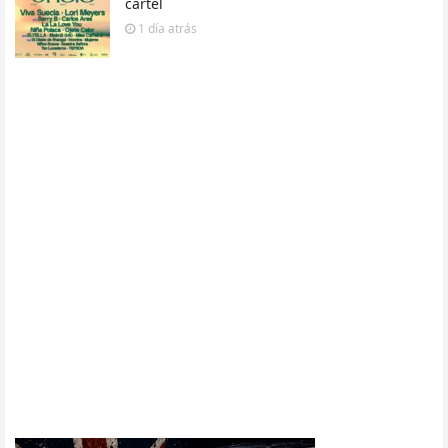
cartel
1 día
atrás