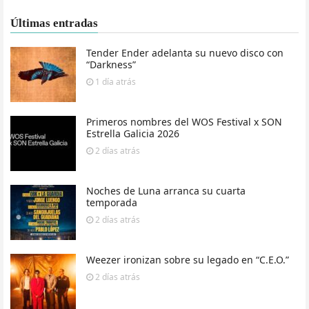
Últimas entradas
Tender Ender adelanta su nuevo disco con
“Darkness”
1 día
atrás
Primeros nombres del WOS Festival x SON
Estrella Galicia 2026
2 días
atrás
Noches de Luna arranca su cuarta
temporada
2 días
atrás
Weezer ironizan sobre su legado en “C.E.O.”
2 días
atrás