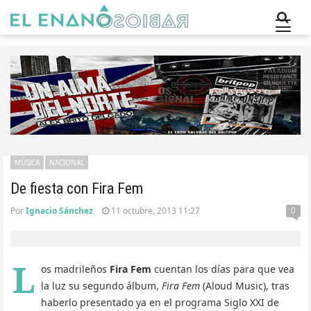
MÚSICA
NACIONAL
De fiesta con Fira Fem
Por
Ignacio Sánchez
11 octubre, 2013 11:27
0
L
os madrileños
Fira Fem
cuentan los días para que vea
la luz su segundo álbum,
Fira Fem
(Aloud Music), tras
haberlo presentado ya en el programa Siglo XXI de