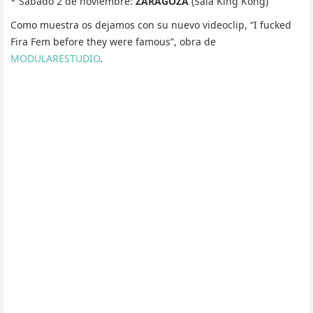
* Sábado 2 de noviembre:
ZARAGOZA
(Sala King Kong)
Como muestra os dejamos con su nuevo videoclip, “I fucked
Fira Fem before they were famous”, obra de
MODULARESTUDIO
.