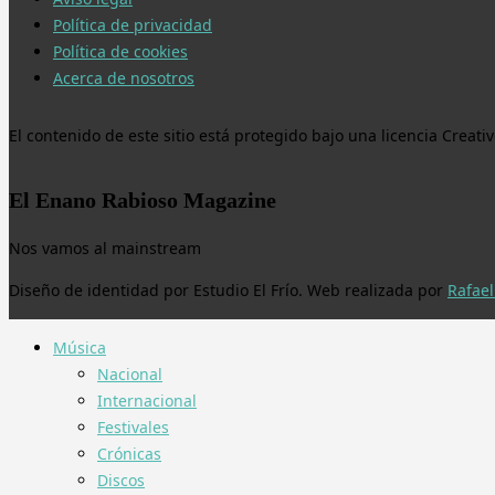
Política de privacidad
Política de cookies
Acerca de nosotros
El contenido de este sitio está protegido bajo una licencia Crea
El Enano Rabioso Magazine
Nos vamos al mainstream
Diseño de identidad por Estudio El Frío. Web realizada por
Rafael
Música
Nacional
Internacional
Festivales
Crónicas
Discos