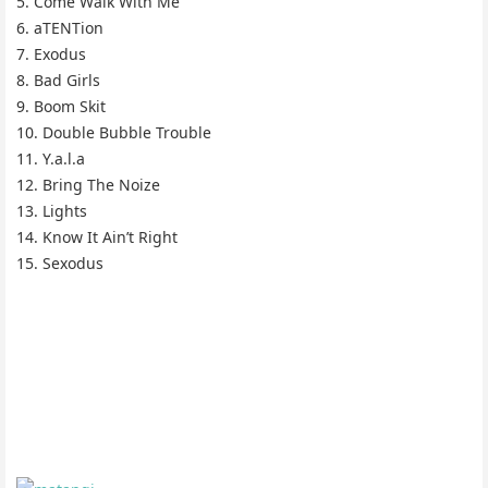
5. Come Walk With Me
6. aTENTion
7. Exodus
8. Bad Girls
9. Boom Skit
10. Double Bubble Trouble
11. Y.a.l.a
12. Bring The Noize
13. Lights
14. Know It Ain’t Right
15. Sexodus