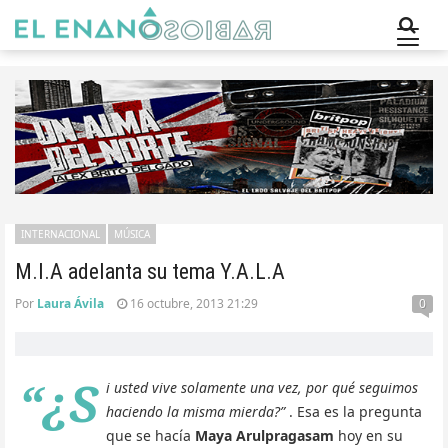
INTERNACIONAL
MÚSICA
M.I.A adelanta su tema Y.A.L.A
Por
Laura Ávila
16 octubre, 2013 21:29
0
“¿S
i usted vive solamente una vez, por qué seguimos
haciendo la misma mierda?”
. Esa es la pregunta
que se hacía
Maya Arulpragasam
hoy en su