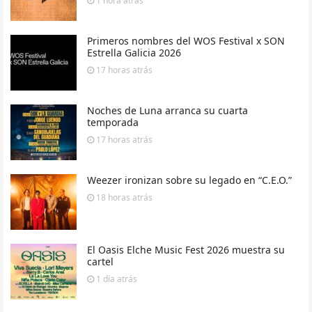
1 hora
atrás
Primeros nombres del WOS Festival x SON
Estrella Galicia 2026
17 horas
atrás
Noches de Luna arranca su cuarta
temporada
17 horas
atrás
Weezer ironizan sobre su legado en “C.E.O.”
18 horas
atrás
El Oasis Elche Music Fest 2026 muestra su
cartel
1 día
atrás