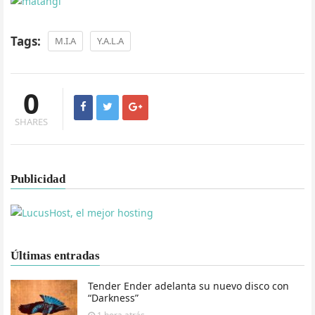
Tags:
M.I.A
Y.A.L.A
0
SHARES
Publicidad
Últimas entradas
Tender Ender adelanta su nuevo disco con
“Darkness”