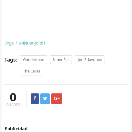
Seguir a @JuanjoR81
Tags:
Grinderman
Inner Ear
Jim Sclavunos
The Callas
0
SHARES
Publicidad