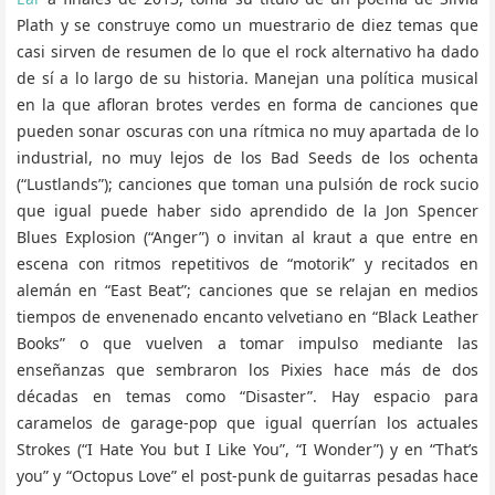
Plath y se construye como un muestrario de diez temas que
casi sirven de resumen de lo que el rock alternativo ha dado
de sí a lo largo de su historia. Manejan una política musical
en la que afloran brotes verdes en forma de canciones que
pueden sonar oscuras con una rítmica no muy apartada de lo
industrial, no muy lejos de los Bad Seeds de los ochenta
(“Lustlands”); canciones que toman una pulsión de rock sucio
que igual puede haber sido aprendido de la Jon Spencer
Blues Explosion (“Anger”) o invitan al kraut a que entre en
escena con ritmos repetitivos de “motorik” y recitados en
alemán en “East Beat”; canciones que se relajan en medios
tiempos de envenenado encanto velvetiano en “Black Leather
Books” o que vuelven a tomar impulso mediante las
enseñanzas que sembraron los Pixies hace más de dos
décadas en temas como “Disaster”. Hay espacio para
caramelos de garage-pop que igual querrían los actuales
Strokes (“I Hate You but I Like You”, “I Wonder”) y en “That’s
you” y “Octopus Love” el post-punk de guitarras pesadas hace