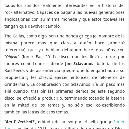
todos los sonidos realmente interesantes en la historia del
rock alternativo. Capaces de pagar a las nuevas generaciones
anglosajonas con su misma moneda y que estos todavía les
tengan que devolver cambio.
The Callas, como digo, son una banda griega (el nombre de la
misma parece más que claro a quién hace ¿irónica?
referencia) que ya habían debutado hace dos años con
“
Objekt
” (Inner Ear, 2011), disco que les llevó a girar por
lugares como Londres donde
Jim Sclavunos
-batería de los
Bad Seeds y de ascendencia griega- quedó enganchado a su
propuesta y les ofreció ejercer, entonces, de teloneros de
Grinderman. La colaboración con Sclavunos iría un paso más
allá cuando, tras oír las primeras demos de este segundo
disco, se ofreció a producirlo, terminando tocando la batería
en la mitad de los temas y, no sólo eso, co-escribiendo
también las letras de esos temas.
“
Am I Vertical?
”, editado de nuevo por el sello griego
Inner
Ear
a finales de 2013, toma su título de un poema de Silvia