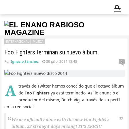
INTERNACIONAL
MÚSICA
Foo Fighters terminan su nuevo álbum
Por
Ignacio Sánchez
30 julio, 2014 18:48
0
A
través de Twitter hemos conocido que el octavo álbum
de
Foo Fighters
ya está terminado. Así lo anunció el
productor del mismo, Butch Vig, a través de su perfil
en la red social.
We are officially done with the new Foo Fighters
album. 23 straight days mixing! IT'S EPIC!!!