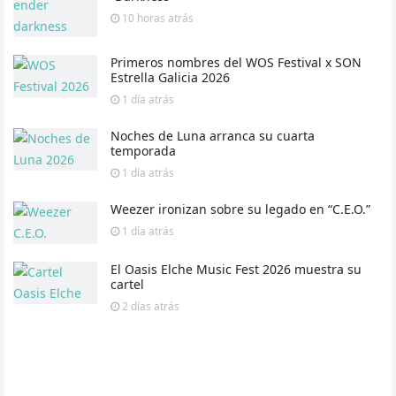
10 horas
atrás
Primeros nombres del WOS Festival x SON
Estrella Galicia 2026
1 día
atrás
Noches de Luna arranca su cuarta
temporada
1 día
atrás
Weezer ironizan sobre su legado en “C.E.O.”
1 día
atrás
El Oasis Elche Music Fest 2026 muestra su
cartel
2 días
atrás