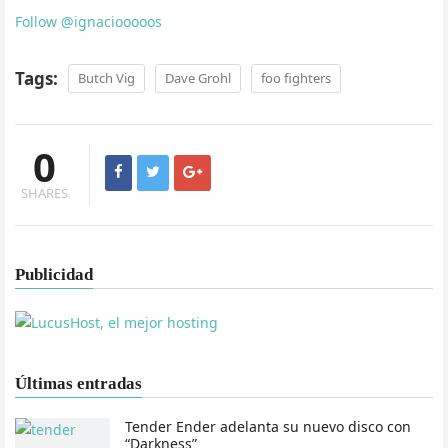
Follow @ignaciooooos
Tags:
Butch Vig
Dave Grohl
foo fighters
0
SHARES
Publicidad
Últimas entradas
Tender Ender adelanta su nuevo disco con
“Darkness”