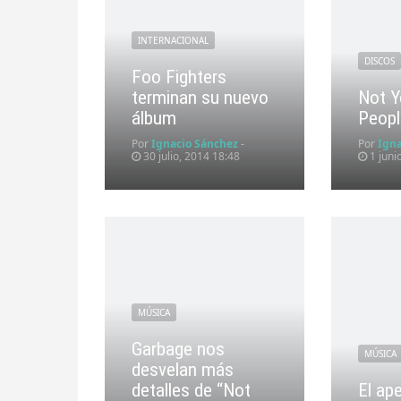
INTERNACIONAL
DISCOS
Foo Fighters
terminan su nuevo
Not Y
álbum
Peopl
Por
Ignacio Sánchez
-
Por
Ign
30 julio, 2014 18:48
1 juni
MÚSICA
Garbage nos
MÚSICA
desvelan más
detalles de “Not
El ape