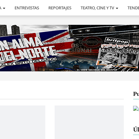
A
ENTREVISTAS
REPORTAJES
TEATRO, CINE Y TV
TEND
Pu
Úl