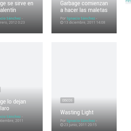
ge se sirve en
Garbage comienzan
alentín
a hacer las maletas
acio Sánchez
-
Por
Ignacio Sánchez
-
rero, 2012 0:23
13 diciembre, 2011 14:08
ge lo dejan
DISCOS
claro
Wasting Light
acio Sánchez
-
tiembre, 2011
Por
Ignacio Sánchez
-
23 junio, 2011 20:15