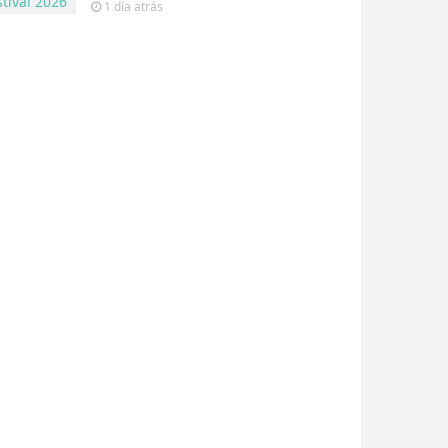
1 día
atrás