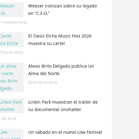
Weezer ironizan sobre su legado
en “C.E.O.”
21 minutos
atrás
El Oasis Elche Music Fest 2026
muestra su cartel
10 horas
atrás
Alexis Brito Delgado publica Un
Alma del Norte
20 horas
atrás
Linkin Park muestran el tráiler de
su documental Unshatter
 día
atrás
Un sábado en el nuevo Low Festival