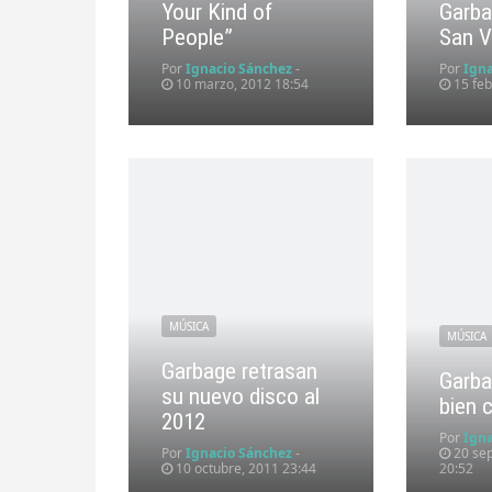
Your Kind of
Garba
People”
San V
Por
Ignacio Sánchez
-
Por
Ign
10 marzo, 2012 18:54
15 feb
MÚSICA
MÚSICA
Garbage retrasan
Garba
su nuevo disco al
bien 
2012
Por
Ign
Por
Ignacio Sánchez
-
20 sep
10 octubre, 2011 23:44
20:52