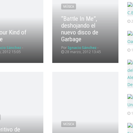
MÚSICA
“Battle In Me”,
deshojando el
our Kind of
nuevo disco de
e
Garbage
acio Sánchez
-
Por
Ignacio Sánchez
-
o, 2012 15:05
28 marzo, 2012 13:45
1
MÚSICA
ritivo de