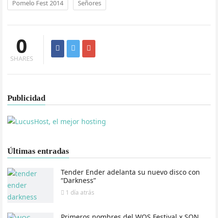
Pomelo Fest 2014
Señores
0
SHARES
Publicidad
Últimas entradas
Tender Ender adelanta su nuevo disco con
“Darkness”
1 día
atrás
Primeros nombres del WOS Festival x SON