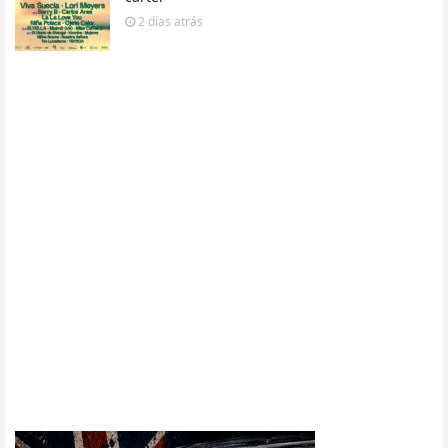
2 días
atrás