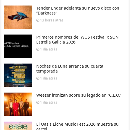
Tender Ender adelanta su nuevo disco con
“Darkness”
13 horas
atrás
Primeros nombres del WOS Festival x SON
Estrella Galicia 2026
1 día
atrás
Noches de Luna arranca su cuarta
temporada
1 día
atrás
Weezer ironizan sobre su legado en “C.E.O.”
1 día
atrás
El Oasis Elche Music Fest 2026 muestra su
cartel