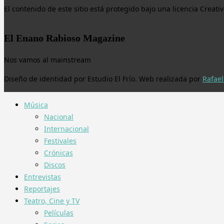
El contenido de este sitio está protegido bajo una licencia Crea
El Enano Rabioso Magazine
Nos vamos al mainstream
Diseño de identidad por Estudio El Frío. Web realizada por
Rafael
Música
Nacional
Internacional
Festivales
Crónicas
Discos
Entrevistas
Reportajes
Teatro, Cine y TV
Películas