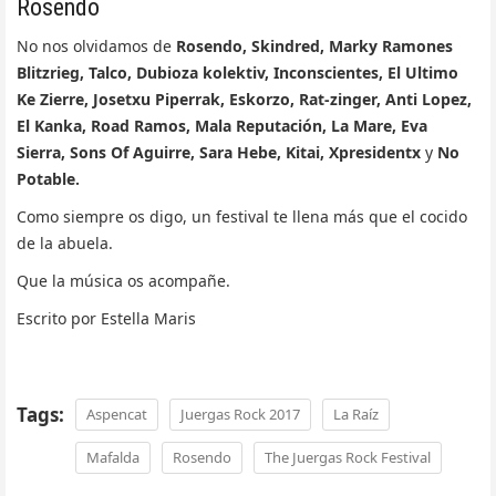
Rosendo
No nos olvidamos de
Rosendo, Skindred, Marky Ramones
Blitzrieg, Talco, Dubioza kolektiv, Inconscientes, El Ultimo
Ke Zierre, Josetxu Piperrak, Eskorzo, Rat-zinger, Anti Lopez,
El Kanka, Road Ramos, Mala Reputación, La Mare, Eva
Sierra, Sons Of Aguirre, Sara Hebe, Kitai, Xpresidentx
y
No
Potable.
Como siempre os digo, un festival te llena más que el cocido
de la abuela.
Que la música os acompañe.
Escrito por Estella Maris
Tags:
Aspencat
Juergas Rock 2017
La Raíz
Mafalda
Rosendo
The Juergas Rock Festival