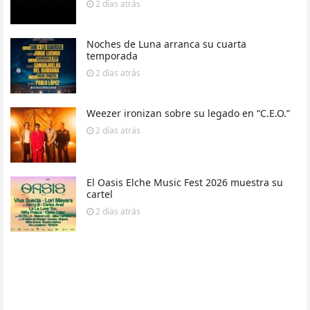
2 días
atrás
Noches de Luna arranca su cuarta
temporada
2 días
atrás
Weezer ironizan sobre su legado en “C.E.O.”
2 días
atrás
El Oasis Elche Music Fest 2026 muestra su
cartel
2 días
atrás