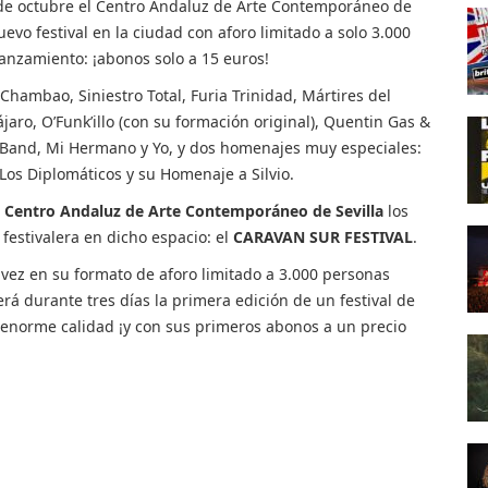
7 de octubre el Centro Andaluz de Arte Contemporáneo de
evo festival en la ciudad con aforo limitado a solo 3.000
lanzamiento: ¡abonos solo a 15 euros!
Chambao, Siniestro Total, Furia Trinidad, Mártires del
jaro, O’Funk’illo (con su formación original), Quentin Gas &
a Band, Mi Hermano y Yo, y dos homenajes muy especiales:
Los Diplomáticos y su Homenaje a Silvio.
l
Centro Andaluz de Arte Contemporáneo de Sevilla
los
 festivalera en dicho espacio: el
CARAVAN SUR FESTIVAL
.
a vez en su formato de aforo limitado a 3.000 personas
rá durante tres días la primera edición de un festival de
e enorme calidad ¡y con sus primeros abonos a un precio