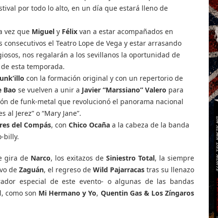
tival por todo lo alto, en un día que estará lleno de
ra vez que
Miguel
y
Félix
van a estar acompañados en
́as consecutivos el Teatro Lope de Vega y estar arrasando
giosos, nos regalarán a los sevillanos la oportunidad de
a de esta temporada.
unk’illo
con la formación original y con un repertorio de
e Bao
se vuelven a unir a
Javier “Marssiano” Valero
para
ón de funk-metal que revolucionó el panorama nacional
es al Jerez” o “Mary Jane”.
ires del Compás
, con
Chico Ocaña
a la cabeza de la banda
-billy.
de gira de
Narco
, los exitazos de
Siniestro Total
, la siempre
ivo de
Zaguán
, el regreso de
Wild Pajarracas
tras su llenazo
rador especial de este evento- o algunas de las bandas
l, como son
Mi Hermano y Yo
,
Quentin Gas & Los Zíngaros