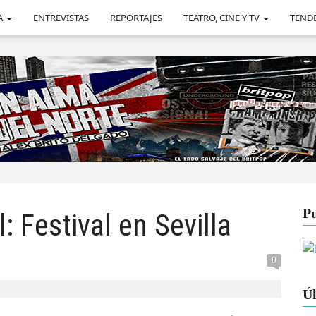
A
ENTREVISTAS
REPORTAJES
TEATRO, CINE Y TV
TEND
Pu
: Festival en Sevilla
0
Úl