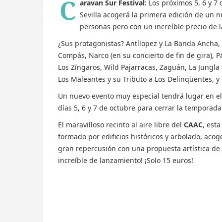
C
aravan Sur Festival
: Los próximos 5, 6 y 
Sevilla acogerá la primera edición de un nu
personas pero con un increíble precio de 
¿Sus protagonistas? Antílopez y La Banda Ancha, 
Compás, Narco (en su concierto de fin de gira), Pá
Los Zíngaros, Wild Pajarracas, Zaguán, La Jungl
Los Maleantes y su Tributo a Los Delinqüentes, y 
Un nuevo evento muy especial tendrá lugar en e
días 5, 6 y 7 de octubre para cerrar la temporada
El maravilloso recinto al aire libre del
CAAC
, est
formado por edificios históricos y arbolado, acoge
gran repercusión con una propuesta artística d
increíble de lanzamiento! ¡Solo 15 euros!