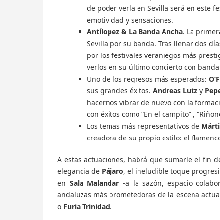
de poder verla en Sevilla será en este fes
emotividad y sensaciones.
Antílopez & La Banda Ancha
. La prime
Sevilla por su banda. Tras llenar dos di
por los festivales veraniegos más presti
verlos en su último concierto con band
Uno de los regresos más esperados:
O’F
sus grandes éxitos.
Andreas Lutz
y
Pep
hacernos vibrar de nuevo con la formaci
con éxitos como “En el campito” , “Riñon
Los temas más representativos de
Márt
creadora de su propio estilo: el flamenco
A estas actuaciones, habrá que sumarle el fin 
elegancia de
Pájaro
, el ineludible toque progres
en
Sala Malandar
-a la sazón, espacio colabo
andaluzas más prometedoras de la escena actua
o
Furia Trinidad
.