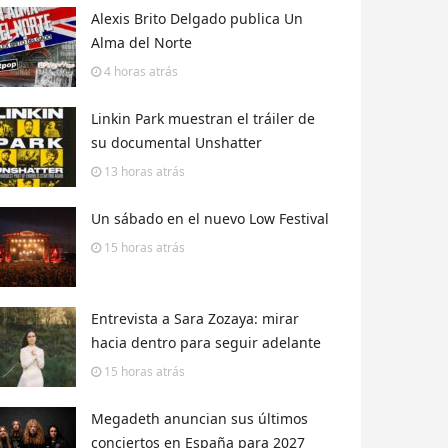
Alexis Brito Delgado publica Un
Alma del Norte
4 horas
atrás
Linkin Park muestran el tráiler de
su documental Unshatter
13 horas
atrás
Un sábado en el nuevo Low Festival
15 horas
atrás
Entrevista a Sara Zozaya: mirar
hacia dentro para seguir adelante
15 horas
atrás
Megadeth anuncian sus últimos
conciertos en España para 2027