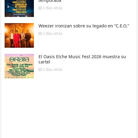
temporada
2 días
atrás
Weezer ironizan sobre su legado en “C.E.O.”
2 días
atrás
El Oasis Elche Music Fest 2026 muestra su
cartel
2 días
atrás