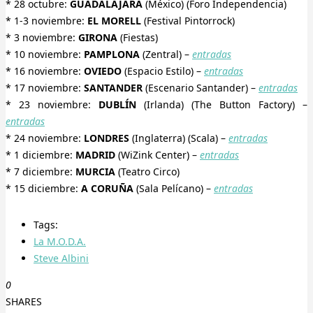
* 28 octubre:
GUADALAJARA
(México) (Foro Independencia)
* 1-3 noviembre:
EL MORELL
(Festival Pintorrock)
* 3 noviembre:
GIRONA
(Fiestas)
* 10 noviembre:
PAMPLONA
(Zentral) –
entradas
* 16 noviembre:
OVIEDO
(Espacio Estilo) –
entradas
* 17 noviembre:
SANTANDER
(Escenario Santander) –
entradas
* 23 noviembre:
DUBLÍN
(Irlanda) (The Button Factory) –
entradas
* 24 noviembre:
LONDRES
(Inglaterra) (Scala) –
entradas
* 1 diciembre:
MADRID
(WiZink Center) –
entradas
* 7 diciembre:
MURCIA
(Teatro Circo)
* 15 diciembre:
A CORUÑA
(Sala Pelícano) –
entradas
Tags:
La M.O.D.A.
Steve Albini
0
SHARES