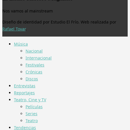
Nos vamos al mainstream
Diseño de identidad por Estudio El Frío. Web realizada por
Rafael Tovar
.
Música
Nacional
Internacional
Festivales
Crónicas
Discos
Entrevistas
Reportajes
Teatro, Cine y TV
Películas
Series
Teatro
Tendencias