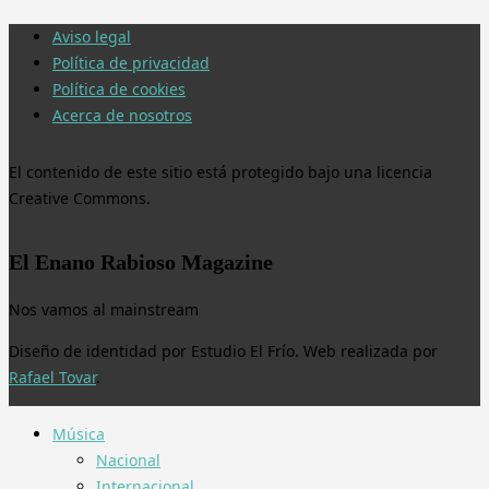
Aviso legal
Política de privacidad
Política de cookies
Acerca de nosotros
El contenido de este sitio está protegido bajo una licencia
Creative Commons.
El Enano Rabioso Magazine
Nos vamos al mainstream
Diseño de identidad por Estudio El Frío. Web realizada por
Rafael Tovar
.
Música
Nacional
Internacional