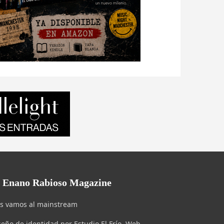
l Enano Rabioso Magazine
s vamos al mainstream
seño de identidad por Estudio El Frío. Web