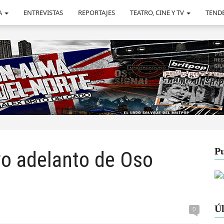
A
ENTREVISTAS
REPORTAJES
TEATRO, CINE Y TV
TEND
Pu
vo adelanto de Oso
Úl
0