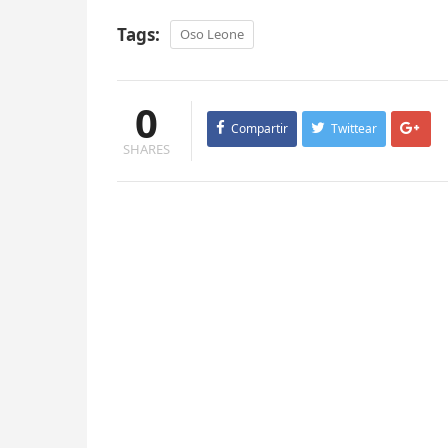
Tags:
Oso Leone
0
Compartir
Twittear
SHARES