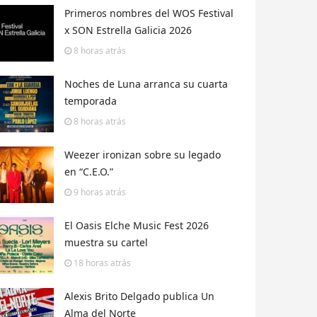
Primeros nombres del WOS Festival
x SON Estrella Galicia 2026
8 horas
atrás
Noches de Luna arranca su cuarta
temporada
8 horas
atrás
Weezer ironizan sobre su legado
en “C.E.O.”
9 horas
atrás
El Oasis Elche Music Fest 2026
muestra su cartel
18 horas
atrás
Alexis Brito Delgado publica Un
Alma del Norte