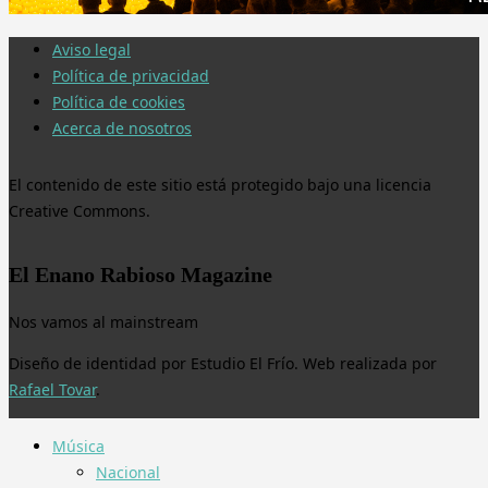
Aviso legal
Política de privacidad
Política de cookies
Acerca de nosotros
El contenido de este sitio está protegido bajo una licencia
Creative Commons.
El Enano Rabioso Magazine
Nos vamos al mainstream
Diseño de identidad por Estudio El Frío. Web realizada por
Rafael Tovar
.
Música
Nacional