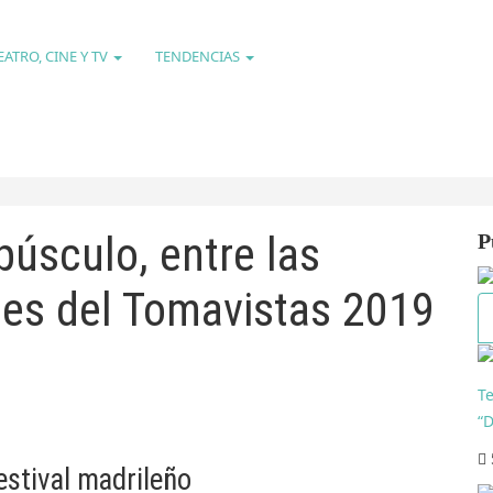
EATRO, CINE Y TV
TENDENCIAS
púsculo, entre las
P
es del Tomavistas 2019
T
“
estival madrileño