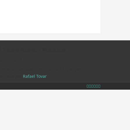
l Enano Rabioso Magazine
os vamos al mainstream
seño de identidad por Estudio El Frío. Web
ealizada por
Rafael Tovar
.