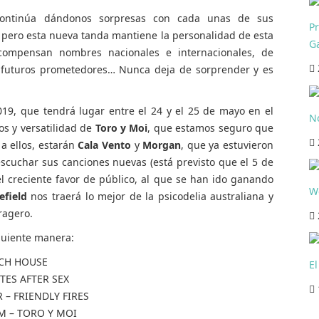
ntinúa dándonos sorpresas con cada unas de sus
P
pero esta nueva tanda mantiene la personalidad de esta
Ga
compensan nombres nacionales e internacionales, de
 o futuros prometedores… Nunca deja de sorprender y es
019, que tendrá lugar entre el 24 y el 25 de mayo en el
N
s y versatilidad de
Toro y Moi
, que estamos seguro que
 a ellos, estarán
Cala Vento
y
Morgan
, que ya estuvieron
scuchar sus canciones nuevas (está previsto que el 5 de
l creciente favor de público, al que se han ido ganando
We
efield
nos traerá lo mejor de la psicodelia australiana y
ragero.
iguiente manera:
CH HOUSE
El
TES AFTER SEX
– FRIENDLY FIRES
M – TORO Y MOI