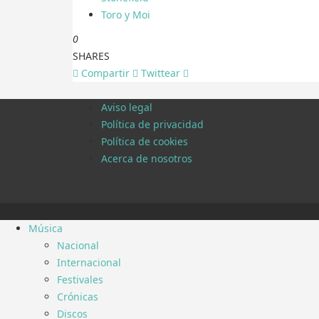
Toro y Moi
0
SHARES
Compartir
Twittear
Aviso legal
Política de privacidad
Política de cookies
Acerca de nosotros
Música
Nacional
Internacional
Festivales
Crónicas
Discos