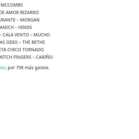
S MCCOMBS
DE AMOR BIZARRO
URANTE – MORGAN
ANICH – HINDS
– CALA VENTO – MUCHO
AS ODIO – THE BETHS
ETA CHICO TORNADO
WITCH FINGERS – CARIÑO
ow,
por 75€ más gastos.