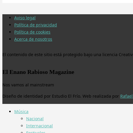
Aviso legal
Política de privacidad
Política de cookies
Acerca de nosotros
El contenido de este sitio está protegido bajo una licencia Crea
El Enano Rabioso Magazine
Nos vamos al mainstream
Diseño de identidad por Estudio El Frío. Web realizada por
Rafael
Música
Nacional
Internacional
Festivales