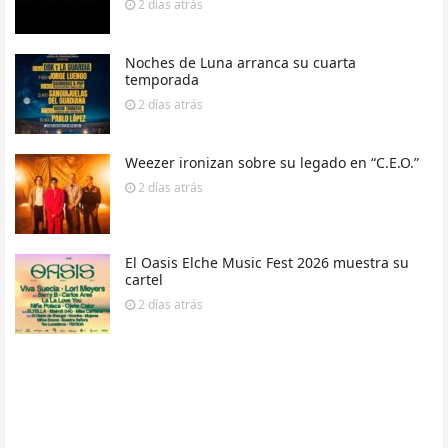
2 días
atrás
Noches de Luna arranca su cuarta
temporada
2 días
atrás
Weezer ironizan sobre su legado en “C.E.O.”
2 días
atrás
El Oasis Elche Music Fest 2026 muestra su
cartel
2 días
atrás