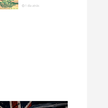
1 día
atrás