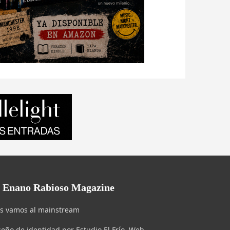
l Enano Rabioso Magazine
s vamos al mainstream
seño de identidad por Estudio El Frío. Web