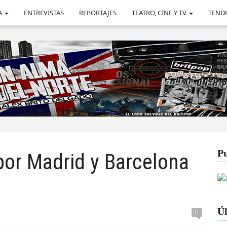
A
ENTREVISTAS
REPORTAJES
TEATRO, CINE Y TV
TEND
Pu
por Madrid y Barcelona
Úl
0