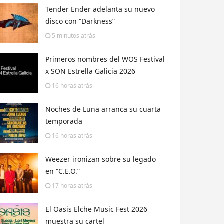
Tender Ender adelanta su nuevo
disco con “Darkness”
5 minutos
atrás
Primeros nombres del WOS Festival
x SON Estrella Galicia 2026
16 horas
atrás
Noches de Luna arranca su cuarta
temporada
16 horas
atrás
Weezer ironizan sobre su legado
en “C.E.O.”
17 horas
atrás
El Oasis Elche Music Fest 2026
muestra su cartel