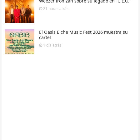
Weezer ironizan sobre su legado en “C.E.O.”
21 horas
atrás
El Oasis Elche Music Fest 2026 muestra su
cartel
1 día
atrás