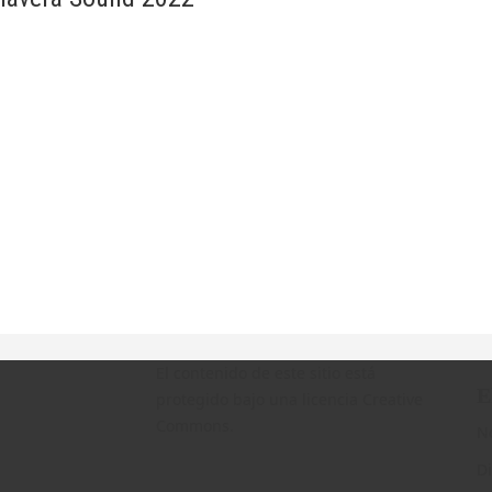
El contenido de este sitio está
E
protegido bajo una licencia Creative
Commons.
N
Di