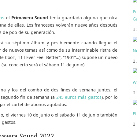
P
ías
el
Primavera Sound
tenía guardada alguna que otra
Ga
 una de ellas. Los franceses volverán nueve años después
as de pop de su generación.
rá su séptimo álbum y posiblemente cuando llegue el
r de nuevos temas así como de su interminable ristra de
N
 Be Cool”, “If I Ever Feel Better”, “1901”…) supone un nuevo
 (su concierto será el sábado 11 de junio).
We
ana y los del combo de dos fines de semana juntos, el
l segundo fin de semana (a
245 euros más gastos
), por lo
ar el cartel de abonos agotados.
El
io, el viernes 10 de junio o el sábado 11 de junio también
 gastos.
imavera Sound 2022