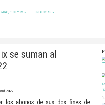
EATRO, CINE Y TV
TENDENCIAS
ix se suman al
P
22
T
“
der los abonos de sus dos fines de