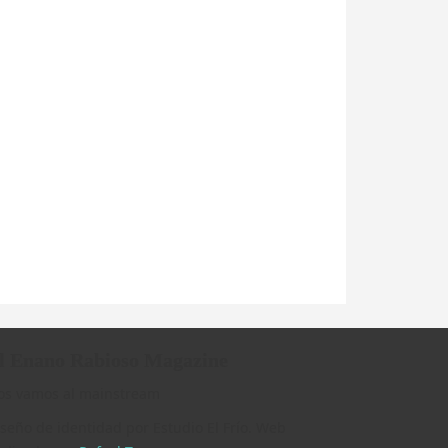
l Enano Rabioso Magazine
os vamos al mainstream
seño de identidad por Estudio El Frío. Web