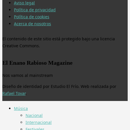
Aviso legal
Política de privacidad
Política de cookies
Acerca de nosotros
El contenido de este sitio está protegido bajo una licencia
Creative Commons.
El Enano Rabioso Magazine
Nos vamos al mainstream
Diseño de identidad por Estudio El Frío. Web realizada por
Rafael Tovar
.
Música
Nacional
Internacional
Festivales