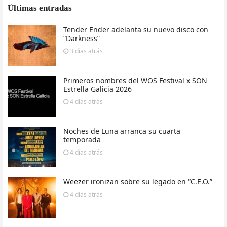
Últimas entradas
Tender Ender adelanta su nuevo disco con
“Darkness”
3 días
atrás
Primeros nombres del WOS Festival x SON
Estrella Galicia 2026
4 días
atrás
Noches de Luna arranca su cuarta
temporada
4 días
atrás
Weezer ironizan sobre su legado en “C.E.O.”
4 días
atrás