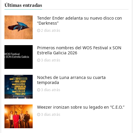
Últimas entradas
Tender Ender adelanta su nuevo disco con
“Darkness”
2 días
atrás
Primeros nombres del WOS Festival x SON
Estrella Galicia 2026
3 días
atrás
Noches de Luna arranca su cuarta
temporada
3 días
atrás
Weezer ironizan sobre su legado en “C.E.O.”
3 días
atrás