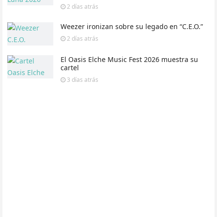
2 días
atrás
Weezer ironizan sobre su legado en “C.E.O.”
2 días
atrás
El Oasis Elche Music Fest 2026 muestra su
cartel
3 días
atrás