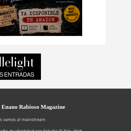
l Enano Rabioso Magazine
s vamos al mainstream
seño de identidad por Estudio El Frío. Web