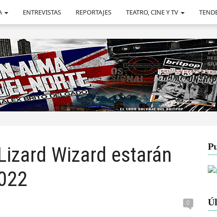
A
ENTREVISTAS
REPORTAJES
TEATRO, CINE Y TV
TEND
Pu
Lizard Wizard estarán
2022
Úl
0