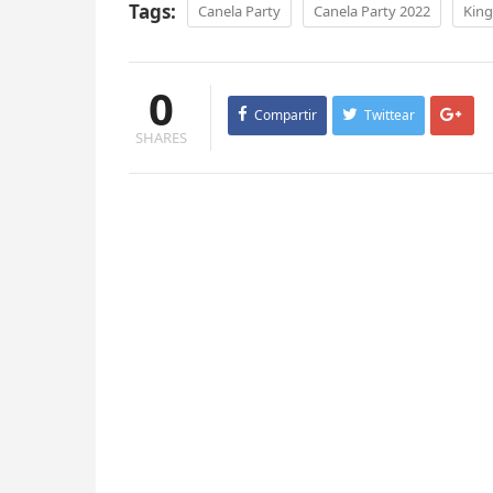
Tags:
Canela Party
Canela Party 2022
King
0
Compartir
Twittear
SHARES