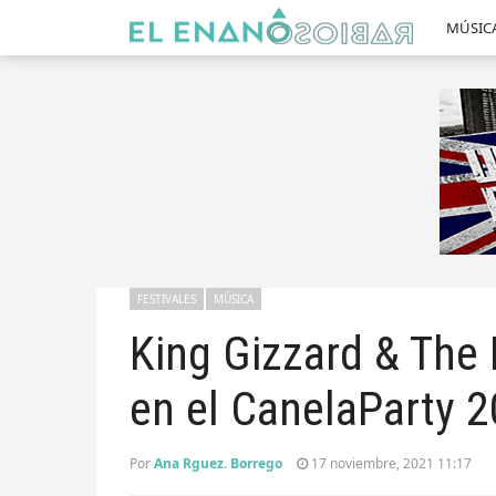
MÚSIC
FESTIVALES
MÚSICA
King Gizzard & The 
en el CanelaParty 
Por
Ana Rguez. Borrego
17 noviembre, 2021 11:17