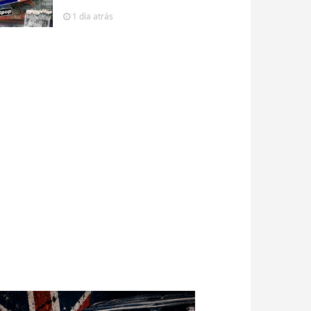
1 día
atrás