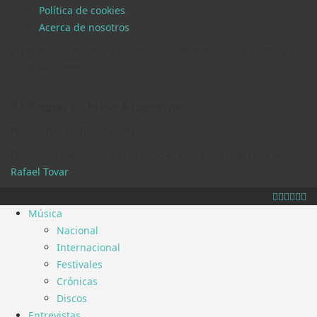
Política de cookies
Acerca de nosotros
El contenido de este sitio está protegido bajo una licencia
Creative Commons.
El Enano Rabioso Magazine
Nos vamos al mainstream
Diseño de identidad por Estudio El Frío. Web realizada por
Rafael Tovar
.
Música
Nacional
Internacional
Festivales
Crónicas
Discos
Entrevistas