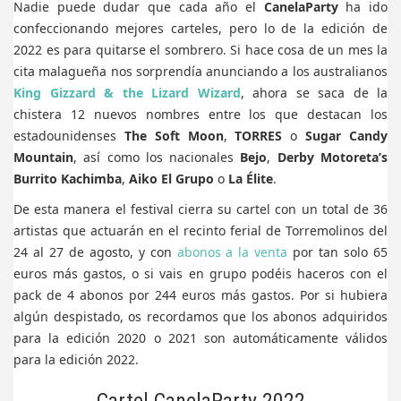
Nadie puede dudar que cada año el
CanelaParty
ha ido
confeccionando mejores carteles, pero lo de la edición de
2022 es para quitarse el sombrero. Si hace cosa de un mes la
cita malagueña nos sorprendía anunciando a los australianos
King Gizzard & the Lizard Wizard
, ahora se saca de la
chistera 12 nuevos nombres entre los que destacan los
estadounidenses
The Soft Moon
,
TORRES
o
Sugar Candy
Mountain
, así como los nacionales
Bejo
,
Derby Motoreta’s
Burrito Kachimba
,
Aiko El Grupo
o
La Élite
.
De esta manera el festival cierra su cartel con un total de 36
artistas que actuarán en el recinto ferial de Torremolinos del
24 al 27 de agosto, y con
abonos a la venta
por tan solo 65
euros más gastos, o si vais en grupo podéis haceros con el
pack de 4 abonos por 244 euros más gastos. Por si hubiera
algún despistado, os recordamos que los abonos adquiridos
para la edición 2020 o 2021 son automáticamente válidos
para la edición 2022.
Cartel CanelaParty 2022