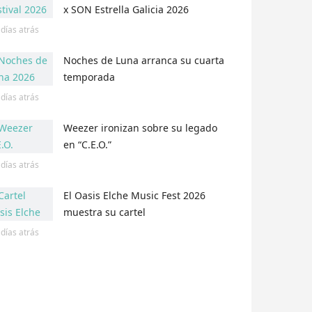
x SON Estrella Galicia 2026
 días
atrás
Noches de Luna arranca su cuarta
temporada
 días
atrás
Weezer ironizan sobre su legado
en “C.E.O.”
 días
atrás
El Oasis Elche Music Fest 2026
muestra su cartel
 días
atrás