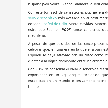
hispano (Sen Senra, Blanco Palamera) o seducida 
Con este tornasol de sensaciones pop
no era d
sello discográfico
más avezado en el costumbris
editado
Confeti de Odio
, Marta Movidas, Marcos 
estrenado Espineli
POOF
, cinco canciones qu
madrileña.
A pesar de que solo dos de las cinco piezas se
celebrar que, en una era en la que el álbum es
Espineli se haya atrevido con un disco como
P
dientes a la lógica dominante entre las artistas 
Con
POOF
se consolida el ideario sonoro de Marin
explosionan en un Big Bang multicolor del que
escapistas en un mundo excesivamente tecnológi
himno.