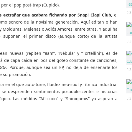
por el pop post-trap (Cupido).
3
e extrañar que acabara fichando por Snap! Clap! Club
, el
mo sonoro de la novísima generación. Aquí editan o han
y Molduras, Melenas o Adiós Amores, entre otras. Y aquí ha
e suponen el primer disco (aunque corto) de la artista
3
an nuevas (repiten “8am”, “Nébula” y “Tortellini”), es de
tá de capa caída en pos del goteo constante de canciones,
OOF
. Porque, aunque sea un EP, no deja de enseñarle los
3
de su promoción.
a en el que auto-tune, fluidez neo-soul y rítmica industrial
 se desprenden sentimientos posadolescentes e historias
co. Las inéditas “Aflicción” y “Shinigamis” ya aspiran a
3