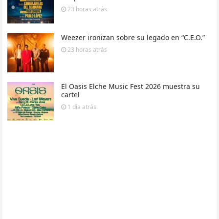
23 horas
atrás
Weezer ironizan sobre su legado en “C.E.O.”
23 horas
atrás
El Oasis Elche Music Fest 2026 muestra su
cartel
1 día
atrás