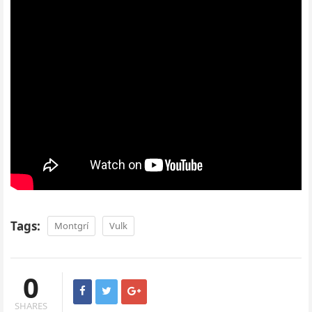
Tags:
Montgrí
Vulk
0
SHARES