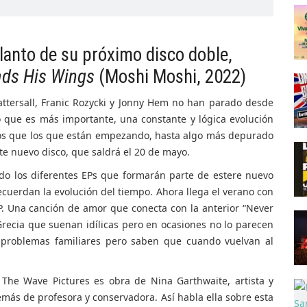
elanto de su próximo disco doble,
ads His Wings
(Moshi Moshi, 2022)
ttersall, Franic Rozycki y Jonny Hem no han parado desde
o que es más importante, una constante y lógica evolución
pios que los que están empezando, hasta algo más depurado
ste nuevo disco, que saldrá el 20 de mayo.
do los diferentes EPs que formarán parte de estere nuevo
recuerdan la evolución del tiempo. Ahora llega el verano con
EP. Una canción de amor que conecta con la anterior “Never
recia que suenan idílicas pero en ocasiones no lo parecen
s problemas familiares pero saben que cuando vuelvan al
The Wave Pictures es obra de Nina Garthwaite, artista y
más de profesora y conservadora. Así habla ella sobre esta