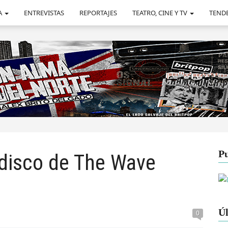
A
ENTREVISTAS
REPORTAJES
TEATRO, CINE Y TV
TEND
Pu
 disco de The Wave
Úl
0