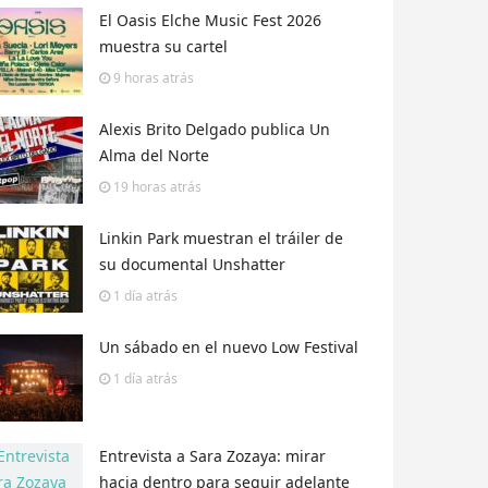
El Oasis Elche Music Fest 2026
muestra su cartel
9 horas
atrás
Alexis Brito Delgado publica Un
Alma del Norte
19 horas
atrás
Linkin Park muestran el tráiler de
su documental Unshatter
1 día
atrás
Un sábado en el nuevo Low Festival
1 día
atrás
Entrevista a Sara Zozaya: mirar
hacia dentro para seguir adelante