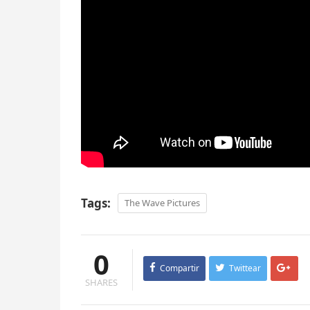
Tags:
The Wave Pictures
0
Compartir
Twittear
SHARES