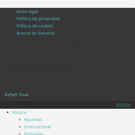
Aviso legal
Política de privacidad
Política de cookies
Acerca de nosotros
El contenido de este sitio está protegido bajo una licencia
Creative Commons.
El Enano Rabioso Magazine
Nos vamos al mainstream
Diseño de identidad por Estudio El Frío. Web realizada por
Rafael Tovar
.
Música
Nacional
Internacional
Festivales