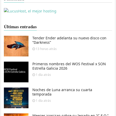
Últimas entradas
Tender Ender adelanta su nuevo disco con
“Darkness”
13 horas
atrás
Primeros nombres del WOS Festival x SON
Estrella Galicia 2026
1 día
atrás
Noches de Luna arranca su cuarta
temporada
1 día
atrás
Weezer ironizan sobre su legado en “C.E.O.”