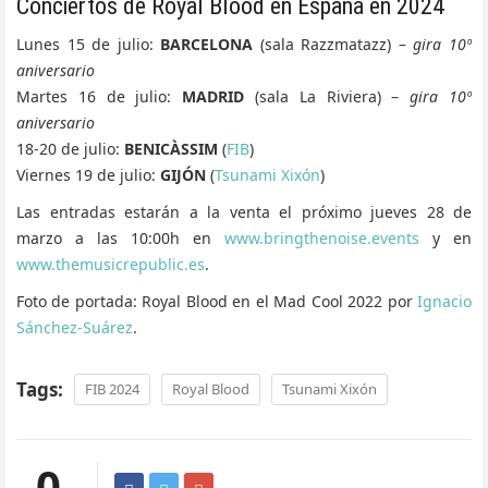
Conciertos de Royal Blood en España en 2024
Lunes 15 de julio:
BARCELONA
(sala Razzmatazz) –
gira 10º
aniversario
Martes 16 de julio:
MADRID
(sala La Riviera) –
gira 10º
aniversario
18-20 de julio:
BENICÀSSIM
(
FIB
)
Viernes 19 de julio:
GIJÓN
(
Tsunami Xixón
)
Las entradas estarán a la venta el próximo jueves 28 de
marzo a las 10:00h en
www.bringthenoise.events
y en
www.themusicrepublic.es
.
Foto de portada: Royal Blood en el Mad Cool 2022 por
Ignacio
Sánchez-Suárez
.
Tags:
FIB 2024
Royal Blood
Tsunami Xixón
0