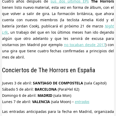
Cuatro años después de
sus dos últimos EPs
The Horrors
tienen listo nuevo material, esta vez en forma de álbum, con el
que volver a salir de gira. La formación británica, que ahora
cuenta con nuevos miembros (la teclista Amelia Kidd y el
batería Jordan Cook), publicará el próximo 21 de marzo
Night
Life
, un trabajo del que en los últimos meses han ido dejando
algún que otro adelanto y que les servirá de excusa para
visitarnos (en Madrid por ejemplo
no tocaban desde 2017
) con
una gira que tiene cuatro fechas confirmadas a principios del
mes de abril.
Conciertos de The Horrors en España
Jueves 3 de abril:
SANTIAGO DE COMPOSTELA
(sala Capitol)
Sábado 5 de abril:
BARCELONA
(Paral•lel 62)
Domingo 6 de abril:
MADRID
(sala Mon)
Lunes 7 de abril:
VALENCIA
(sala Moon) –
entradas
Las entradas anticipadas para la fecha en Madrid, organizada