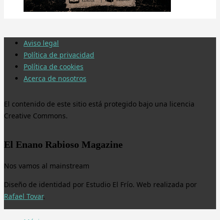
Aviso legal
Política de privacidad
Política de cookies
Acerca de nosotros
El contenido de este sitio está protegido bajo una licencia
Creative Commons.
El Enano Rabioso Magazine
Nos vamos al mainstream
Diseño de identidad por Estudio El Frío. Web realizada por
Rafael Tovar
.