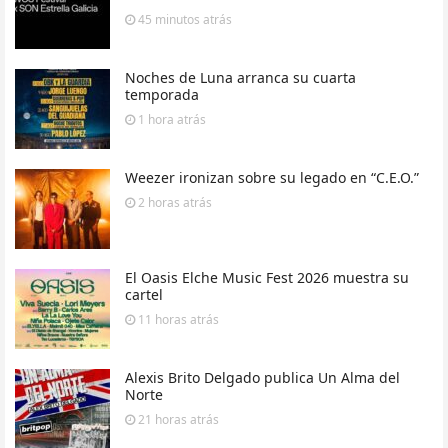
45 minutos
atrás
Noches de Luna arranca su cuarta
temporada
1 hora
atrás
Weezer ironizan sobre su legado en “C.E.O.”
2 horas
atrás
El Oasis Elche Music Fest 2026 muestra su
cartel
11 horas
atrás
Alexis Brito Delgado publica Un Alma del
Norte
21 horas
atrás