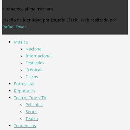
Nos vamos al mainstream
Diseño de identidad por Estudio El Frío. Web realizada por
Rafael Tovar
.
Música
Nacional
Internacional
Festivales
Crónicas
Discos
Entrevistas
Reportajes
Teatro, Cine y TV
Películas
Series
Teatro
Tendencias